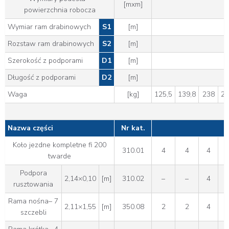
[mxm]
powierzchnia robocza
Wymiar ram drabinowych
S1
[m]
Rozstaw ram drabinowych
S2
[m]
Szerokość z podporami
D1
[m]
Długość z podporami
D2
[m]
Waga
[kg]
125,5
139,8
238
25
Nazwa części
Nr kat.
Koło jezdne kompletne fi 200
310.01
4
4
4
twarde
Podpora
2,14×0,10
[m]
310.02
–
–
4
rusztowania
Rama nośna– 7
2,11×1,55
[m]
350.08
2
2
4
szczebli