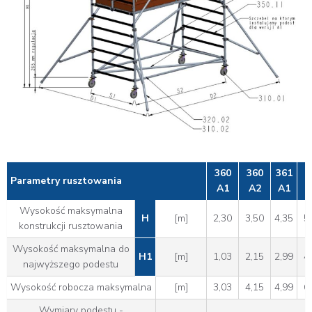
360
360
361
3
Parametry rusztowania
A1
A2
A1
Wysokość maksymalna
H
[m]
2,30
3,50
4,35
5
konstrukcji rusztowania
Wysokość maksymalna do
H1
[m]
1,03
2,15
2,99
4
najwyższego podestu
Wysokość robocza maksymalna
[m]
3,03
4,15
4,99
6
Wymiary podestu -