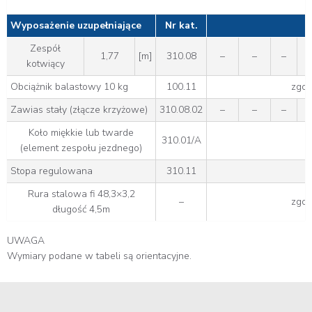
Wyposażenie uzupełniające
Nr kat.
Zespół
1,77
[m]
310.08
–
–
–
kotwiący
Obciążnik balastowy 10 kg
100.11
zgodn
Zawias stały (złącze krzyżowe)
310.08.02
–
–
–
Koło miękkie lub twarde
310.01/A
(element zespołu jezdnego)
Stopa regulowana
310.11
Rura stalowa fi 48,3×3,2
–
zgodn
długość 4,5m
UWAGA
Wymiary podane w tabeli są orientacyjne.