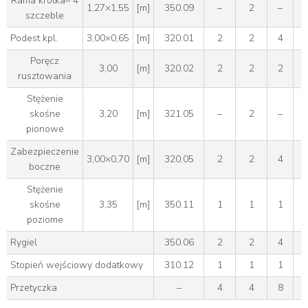
Rama krótka– 4
1,27×1,55
[m]
350.09
–
2
–
szczeble
Podest kpl.
3,00×0,65
[m]
320.01
2
2
4
Poręcz
3,00
[m]
320.02
2
2
2
rusztowania
Stężenie
skośne
3,20
[m]
321.05
–
2
–
pionowe
Zabezpieczenie
3,00×0,70
[m]
320.05
2
2
4
boczne
Stężenie
skośne
3,35
[m]
350.11
1
1
1
poziome
Rygiel
350.06
2
2
4
Stopień wejściowy dodatkowy
310.12
1
1
1
Przetyczka
–
4
4
8